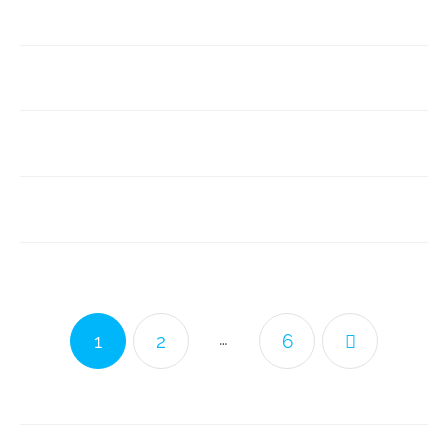
…
1
2
6