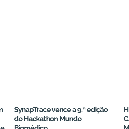
m
SynapTrace vence a 9.ª edição
H
do Hackathon Mundo
C
te
Biomédico
M