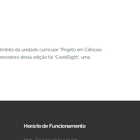
âmbito da unidade curricular “Projeto em Ciências
encedora desta edição foi “CovidSight”, uma
Horário de Funcionamento
Mon - Fri: 9:00 am to 5:30 pm