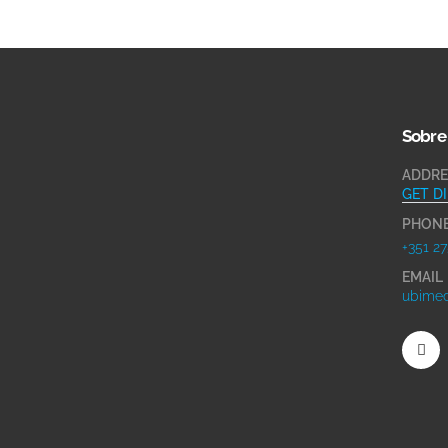
Sobre
ADDRE
GET D
PHON
+351 27
EMAIL
ubimed