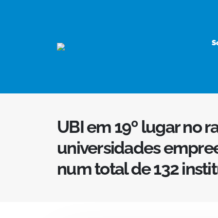
S
UBI em 19º lugar no r
universidades empre
num total de 132 insti