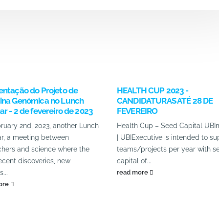
entação do Projeto de
HEALTH CUP 2023 -
ina Genómica no Lunch
CANDIDATURAS ATÉ 28 DE
r - 2 de fevereiro de 2023
FEVEREIRO
ruary 2nd, 2023, another Lunch
Health Cup – Seed Capital UBI
r, a meeting between
| UBIExecutive is intended to su
chers and science where the
teams/projects per year with s
ecent discoveries, new
capital of...
...
read more
ore