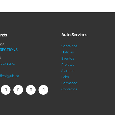
Auto Services
 nós
SS
Sobre nós
IRECTIONS
Notícias
E
Eventos
5 241 270
Projetos
Startups
ical@ubi.pt
Labs
Formação
Contactos