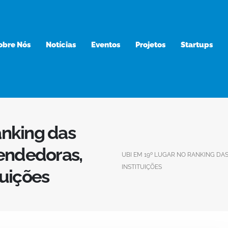
obre Nós
Notícias
Eventos
Projetos
Startups
anking das
endedoras,
UBI EM 19º LUGAR NO RANKING DA
INSTITUIÇÕES
tuições