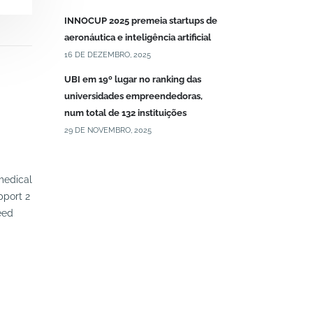
INNOCUP 2025 premeia startups de
aeronáutica e inteligência artificial
16 DE DEZEMBRO, 2025
UBI em 19º lugar no ranking das
universidades empreendedoras,
num total de 132 instituições
Covilhã Innov Summit 2025
HEALTH CU
29 DE NOVEMBRO, 2025
CANDIDATU
COVILHÃ INNOV SUMMIT | SAVE THE
O Health Cup 
DATE Have you saved the date? From
medical
UBImedical |
12 to 14 of March 2025, the Municipal
pport 2
apoiar duas 
Theatre...
eed
financiamento
read more
read more