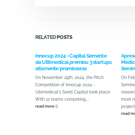
RELATED
POSTS
Innocup 2024 - Capital Semente
Apres
da UBImedical premiou 3 startups
Medic
altamente promissoras
Semina
On November 29th, 2024, the Pitch
On Feb
Competition of Innocup 2024 -
Semina
Ubimedical's Seed Capital took place.
resear
With 12 teams competing,...
most r
read more
projects
read m