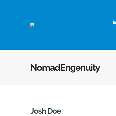
S
NomadEngenuity
Josh Doe