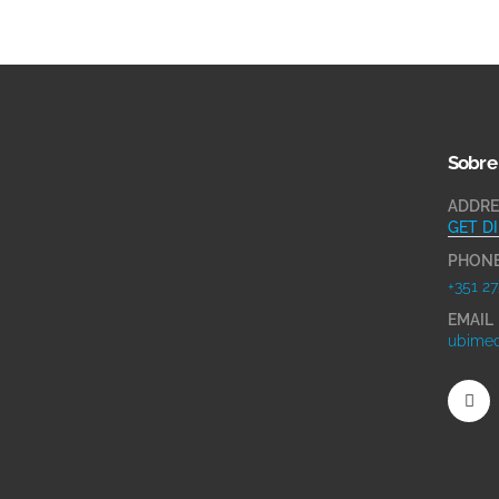
Sobre
ADDRE
GET D
PHON
+351 27
EMAIL
ubimed