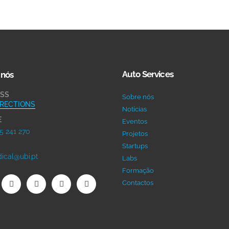
Auto Services
 nós
SS
Sobre nós
IRECTIONS
Notícias
E
Eventos
5 241 270
Projetos
Startups
ical@ubi.pt
Labs
Formação
Contactos