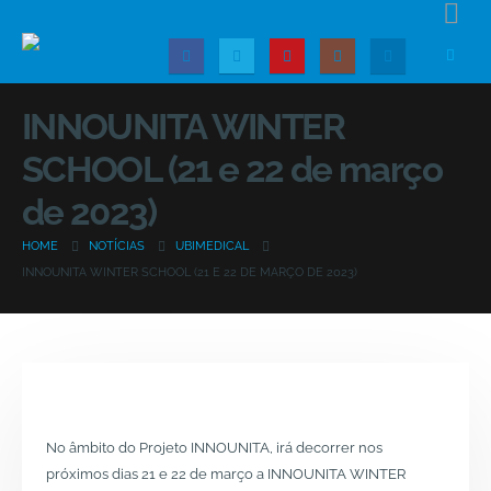
INNOUNITA WINTER
SCHOOL (21 e 22 de março
de 2023)
HOME
NOTÍCIAS
UBIMEDICAL
INNOUNITA WINTER SCHOOL (21 E 22 DE MARÇO DE 2023)
No âmbito do Projeto INNOUNITA, irá decorrer nos
próximos dias 21 e 22 de março a INNOUNITA WINTER